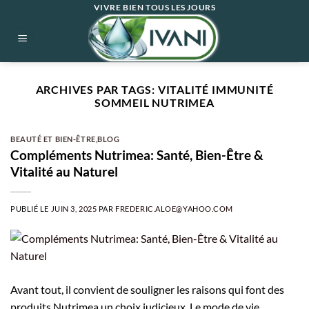
Passer
VIVRE BIEN TOUS LES JOURS
au
contenu
ARCHIVES PAR TAGS:
VITALITÉ IMMUNITÉ
SOMMEIL NUTRIMEA
BEAUTÉ ET BIEN-ÊTRE
,
BLOG
Compléments Nutrimea: Santé, Bien-Être &
Vitalité au Naturel
PUBLIÉ LE
JUIN 3, 2025
PAR
FREDERIC.ALOE@YAHOO.COM
Avant tout, il convient de souligner les raisons qui font des
produits Nutrimea un choix judicieux. Le mode de vie