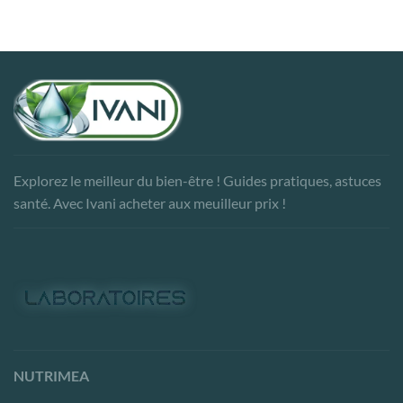
Explorez le meilleur du bien-être ! Guides pratiques, astuces
santé. Avec Ivani acheter aux meuilleur prix !
NUTRIMEA