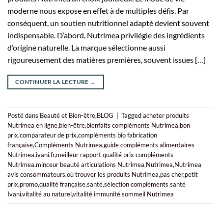
moderne nous expose en effet à de multiples défis. Par
conséquent, un soutien nutritionnel adapté devient souvent
indispensable. D’abord, Nutrimea privilégie des ingrédients
d’origine naturelle. La marque sélectionne aussi
rigoureusement des matières premières, souvent issues […]
CONTINUER LA LECTURE
→
Posté dans
Beauté et Bien-être
,
BLOG
|
Tagged
acheter produits
Nutrimea en ligne
,
bien-être
,
bienfaits compléments Nutrimea
,
bon
prix
,
comparateur de prix
,
compléments bio fabrication
française
,
Compléments Nutrimea
,
guide compléments alimentaires
Nutrimea
,
ivani.fr
,
meilleur rapport qualité prix compléments
Nutrimea
,
minceur beauté articulations Nutrimea
,
Nutrimea
,
Nutrimea
avis consommateurs
,
où trouver les produits Nutrimea
,
pas cher
,
petit
prix
,
promo
,
qualité française
,
santé
,
sélection compléments santé
Ivani
,
vitalité au naturel
,
vitalité immunité sommeil Nutrimea