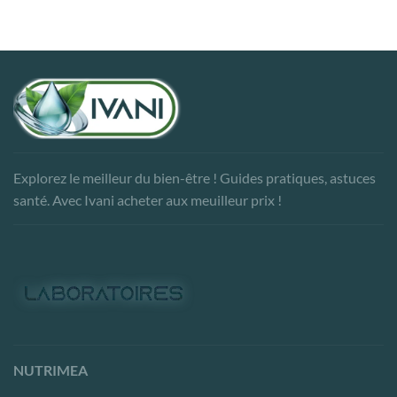
Explorez le meilleur du bien-être ! Guides pratiques, astuces
santé. Avec Ivani acheter aux meuilleur prix !
NUTRIMEA