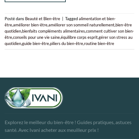
Posté dans
Beauté et Bien-être
|
Tagged
alimentation et bien-
être
,
améliorer bien-être
,
améliorer son sommeil naturellement
,
bien-être
quotidien
,
bienfaits compléments alimentaires
,
comment cultiver son bien-
être
,
conseils pour une vie saine
,
équilibre corps esprit
,
gérer son stress au
quotidien
,
guide bien-être
,
piliers du bien-être
,
routine bien-être
Explorez le meilleur du bien-être ! Guides pratiques, astuces
santé. Avec Ivani acheter aux meuilleur prix !