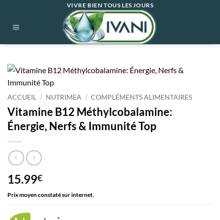
Passer
VIVRE BIEN TOUS LES JOURS
au
contenu
ACCUEIL
/
NUTRIMEA
/
COMPLÉMENTS ALIMENTAIRES
Vitamine B12 Méthylcobalamine:
Énergie, Nerfs & Immunité Top
15.99
€
Prix moyen constaté sur internet.