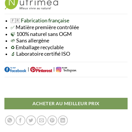
Fabrication française
🇫🇷
Matière première
contrôlée
✅
100% naturel sans OGM
🍃
Sans allergène
🌱
Emballage recyclable
♻️
Laboratoire certifié ISO
🔬
|
|
ACHETER AU MEILLEUR PRIX