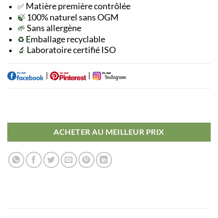
Matière première
contrôlée
✅
100% naturel sans OGM
🍃
Sans allergène
🌱
Emballage recyclable
♻️
Laboratoire certifié ISO
🔬
|
|
ACHETER AU MEILLEUR PRIX