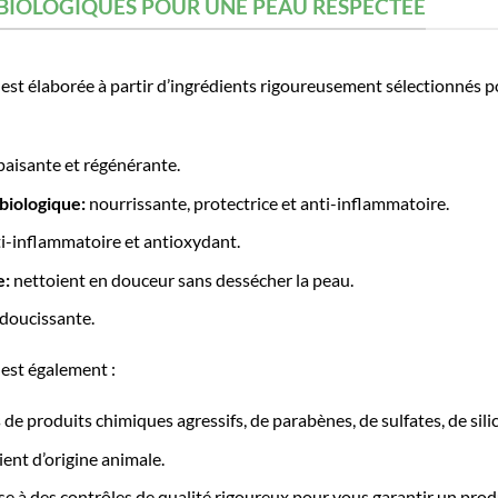
 BIOLOGIQUES POUR UNE PEAU RESPECTÉE
est élaborée à partir d’ingrédients rigoureusement sélectionnés p
paisante et régénérante.
 biologique:
nourrissante, protectrice et anti-inflammatoire.
ti-inflammatoire et antioxydant.
e:
nettoient en douceur sans dessécher la peau.
doucissante.
est également :
 de produits chimiques agressifs, de parabènes, de sulfates, de sili
ient d’origine animale.
se à des contrôles de qualité rigoureux pour vous garantir un produi