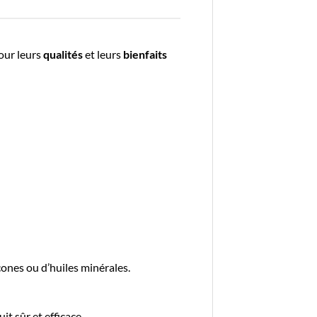
our leurs
qualités
et leurs
bienfaits
cones ou d’huiles minérales.
t sûr et efficace.