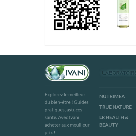
Explorez le meilleur
NUTRIMEA
du bien-être ! Guides
TRUE NATURE
pratiques, astuces
LR HEALTH &
santé. Avec Ivani
BEAUTY
acheter aux meuilleur
prix !