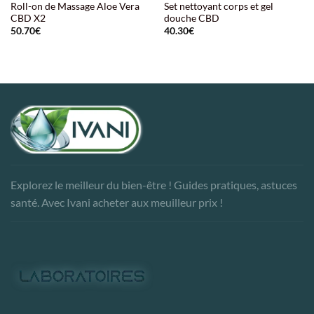
Roll-on de Massage Aloe Vera
Set nettoyant corps et gel
CBD X2
douche CBD
50.70
€
40.30
€
Explorez le meilleur du bien-être ! Guides pratiques, astuces
santé. Avec Ivani acheter aux meuilleur prix !