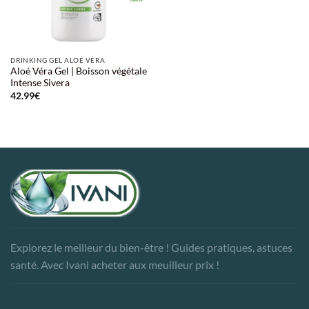
DRINKING GEL ALOÉ VÉRA
Aloé Véra Gel | Boisson végétale
Intense Sivera
42.99
€
Explorez le meilleur du bien-être ! Guides pratiques, astuces
santé. Avec Ivani acheter aux meuilleur prix !