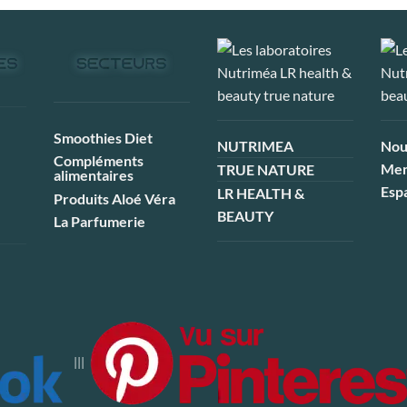
Smoothies Diet
NUTRIMEA
Nou
Compléments
Men
TRUE NATURE
alimentaires
Esp
LR HEALTH &
Produits Aloé Véra
BEAUTY
La Parfumerie
|||