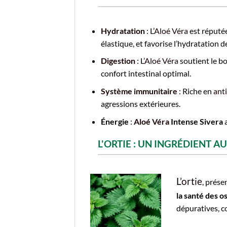
Hydratation
: L’
Aloé Véra
est réputé
élastique, et favorise l’hydratation de
Digestion
: L’
Aloé Véra
soutient le b
confort intestinal optimal.
Système immunitaire
: Riche en
ant
agressions extérieures.
Énergie
:
Aloé Véra
Intense Sivera
a
L'ORTIE : UN INGRÉDIENT 
L’
ortie
, prés
la santé des o
dépuratives, co