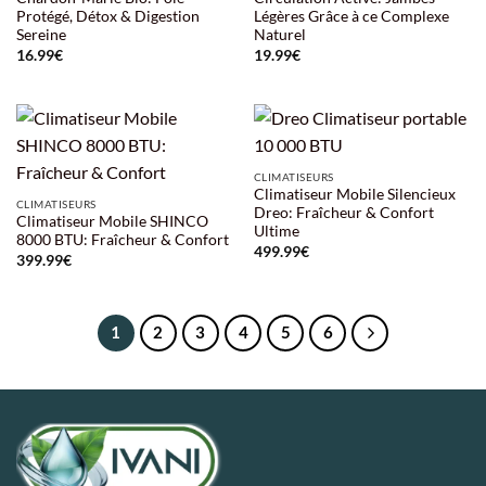
Protégé, Détox & Digestion
Légères Grâce à ce Complexe
Sereine
Naturel
16.99
€
19.99
€
CLIMATISEURS
Climatiseur Mobile Silencieux
CLIMATISEURS
Dreo: Fraîcheur & Confort
Climatiseur Mobile SHINCO
Ultime
8000 BTU: Fraîcheur & Confort
499.99
€
399.99
€
1
2
3
4
5
6