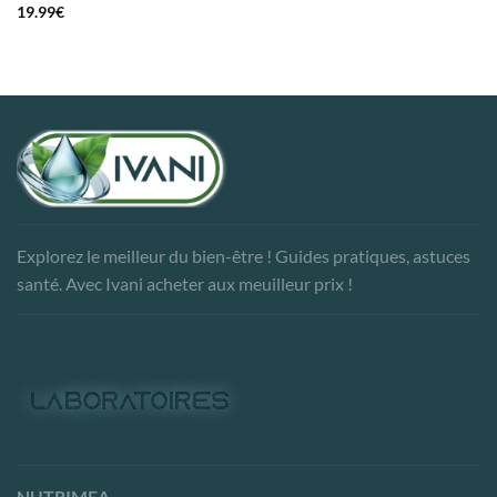
19.99
€
Explorez le meilleur du bien-être ! Guides pratiques, astuces
santé. Avec Ivani acheter aux meuilleur prix !
NUTRIMEA