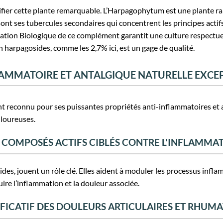
entifier cette plante remarquable. L’Harpagophytum est une plante 
 sont ses tubercules secondaires qui concentrent les principes actifs
ation Biologique de ce complément garantit une culture respectue
en harpagosides, comme les 2,7% ici, est un gage de qualité.
LAMMATOIRE ET ANTALGIQUE NATURELLE EXCE
reconnu pour ses puissantes propriétés anti-inflammatoires et ana
uloureuses.
S COMPOSÉS ACTIFS CIBLÉS CONTRE L'INFLAMMA
des, jouent un rôle clé. Elles aident à moduler les processus infla
ire l’inflammation et la douleur associée.
FICATIF DES DOULEURS ARTICULAIRES ET RHUM