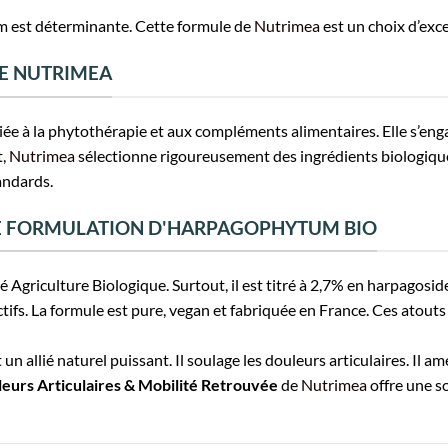
m est déterminante. Cette formule de
Nutrimea
est un choix d’exce
E NUTRIMEA
e à la phytothérapie et aux compléments alimentaires. Elle s’enga
t,
Nutrimea
sélectionne rigoureusement des ingrédients biologiques.
andards.
TE FORMULATION D'HARPAGOPHYTUM BIO
 Agriculture Biologique. Surtout, il est titré à 2,7% en harpagoside
ifs. La formule est pure, vegan et fabriquée en France. Ces atouts
 allié naturel puissant. Il soulage les douleurs articulaires. Il amé
urs Articulaires & Mobilité Retrouvée
de
Nutrimea
offre une so