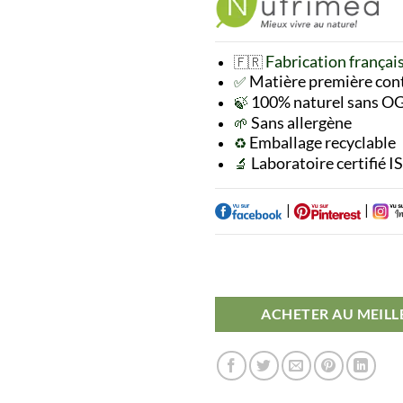
Fabrication françai
🇫🇷
Matière première
con
✅
100% naturel sans 
🍃
Sans allergène
🌱
Emballage recyclable
♻️
Laboratoire certifié I
🔬
|
|
ACHETER AU MEILL