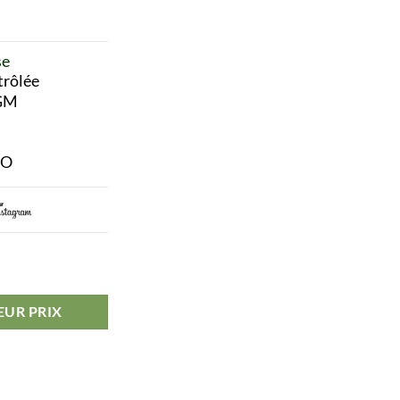
se
trôlée
OGM
SO
EUR PRIX