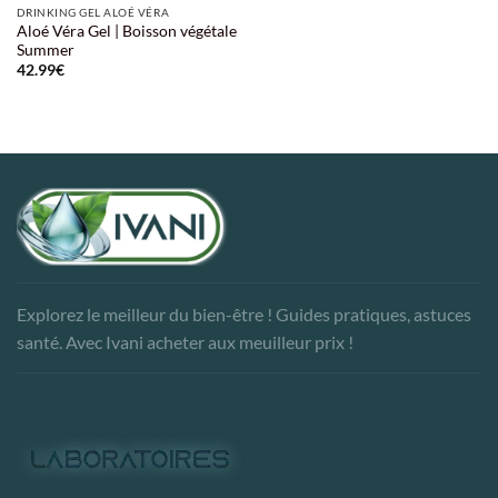
DRINKING GEL ALOÉ VÉRA
Aloé Véra Gel | Boisson végétale
Summer
42.99
€
Explorez le meilleur du bien-être ! Guides pratiques, astuces
santé. Avec Ivani acheter aux meuilleur prix !