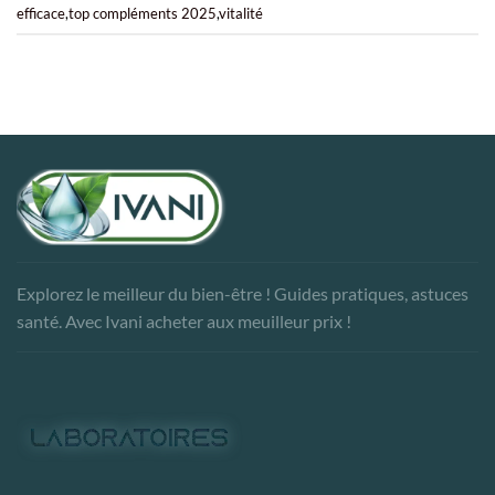
efficace
,
top compléments 2025
,
vitalité
Explorez le meilleur du bien-être ! Guides pratiques, astuces
santé. Avec Ivani acheter aux meuilleur prix !