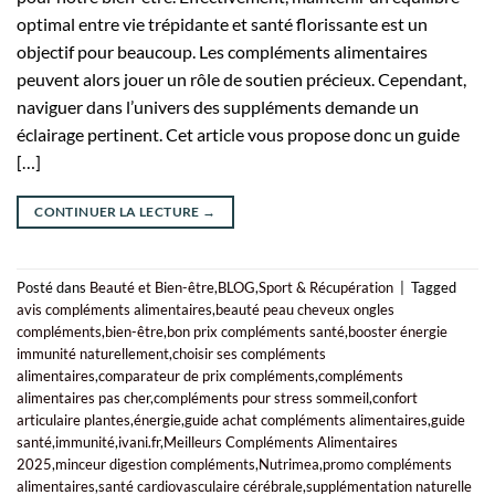
optimal entre vie trépidante et santé florissante est un
objectif pour beaucoup. Les compléments alimentaires
peuvent alors jouer un rôle de soutien précieux. Cependant,
naviguer dans l’univers des suppléments demande un
éclairage pertinent. Cet article vous propose donc un guide
[…]
CONTINUER LA LECTURE
→
Posté dans
Beauté et Bien-être
,
BLOG
,
Sport & Récupération
|
Tagged
avis compléments alimentaires
,
beauté peau cheveux ongles
compléments
,
bien-être
,
bon prix compléments santé
,
booster énergie
immunité naturellement
,
choisir ses compléments
alimentaires
,
comparateur de prix compléments
,
compléments
alimentaires pas cher
,
compléments pour stress sommeil
,
confort
articulaire plantes
,
énergie
,
guide achat compléments alimentaires
,
guide
santé
,
immunité
,
ivani.fr
,
Meilleurs Compléments Alimentaires
2025
,
minceur digestion compléments
,
Nutrimea
,
promo compléments
alimentaires
,
santé cardiovasculaire cérébrale
,
supplémentation naturelle