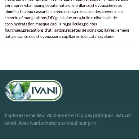
vera
,
après-shampoing
,
beauté naturelle
,
brillance
,
cheveux
,
cheveux
abîmés
,
cheveux cassants
,
cheveux secs
,
croissance des cheveux
,
cuir
chevelu
,
démangeaisons
,
DIY
,
gel d'aloe vera
,
huile d'olive
,
huile de
coco
,
hydratation
,
masque capillaire
,
pellicules
,
pointes
fourchues
,
précautions d'utilisation
,
recettes de soins capillaires
,
remède
naturel
,
santé des cheveux
,
soins capillaires
,
test cutané
,
volume
Explorez le meilleur du bien-être ! Guides pratiques, astuces
santé. Avec Ivani acheter aux meuilleur prix !