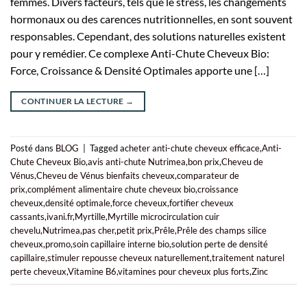
femmes. Divers facteurs, tels que le stress, les changements
hormonaux ou des carences nutritionnelles, en sont souvent
responsables. Cependant, des solutions naturelles existent
pour y remédier. Ce complexe Anti-Chute Cheveux Bio:
Force, Croissance & Densité Optimales apporte une […]
CONTINUER LA LECTURE
→
Posté dans
BLOG
|
Tagged
acheter anti-chute cheveux efficace
,
Anti-
Chute Cheveux Bio
,
avis anti-chute Nutrimea
,
bon prix
,
Cheveu de
Vénus
,
Cheveu de Vénus bienfaits cheveux
,
comparateur de
prix
,
complément alimentaire chute cheveux bio
,
croissance
cheveux
,
densité optimale
,
force cheveux
,
fortifier cheveux
cassants
,
ivani.fr
,
Myrtille
,
Myrtille microcirculation cuir
chevelu
,
Nutrimea
,
pas cher
,
petit prix
,
Prêle
,
Prêle des champs silice
cheveux
,
promo
,
soin capillaire interne bio
,
solution perte de densité
capillaire
,
stimuler repousse cheveux naturellement
,
traitement naturel
perte cheveux
,
Vitamine B6
,
vitamines pour cheveux plus forts
,
Zinc