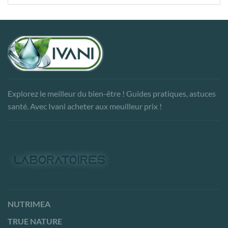
Explorez le meilleur du bien-être ! Guides pratiques, astuces
santé. Avec Ivani acheter aux meuilleur prix !
NUTRIMEA
TRUE NATURE