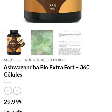
ACCUEIL
/
TRUE NATURE
/
ENERGIE
Ashwagandha Bio Extra Fort – 360
Gélules
29.99
€
(
0,07€
/ unité)