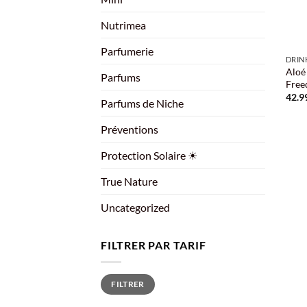
Nutrimea
+
Parfumerie
DRIN
Aloé 
Parfums
Fre
42.9
Parfums de Niche
Préventions
Protection Solaire ☀
True Nature
Uncategorized
FILTRER PAR TARIF
Prix
Prix
FILTRER
min
max