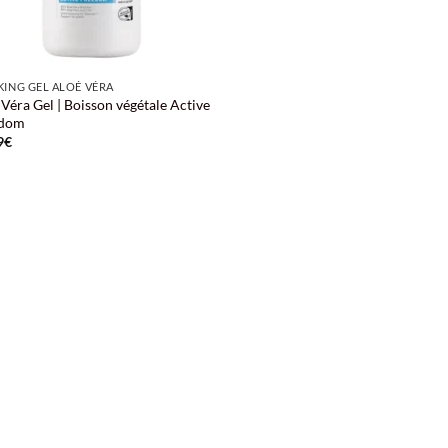
KING GEL ALOÉ VÉRA
Véra Gel | Boisson végétale Active
edom
9
€