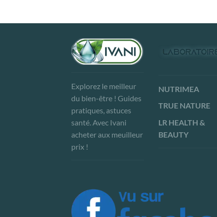
Explorez le meilleur
NUTRIMEA
du bien-être ! Guides
TRUE NATURE
pratiques, astuces
LR HEALTH &
santé. Avec Ivani
BEAUTY
acheter aux meuilleur
prix !