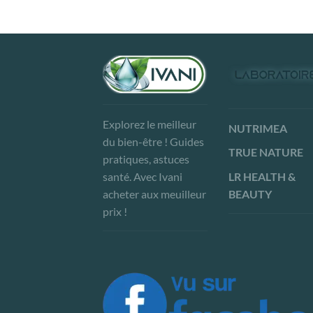
Explorez le meilleur
NUTRIMEA
du bien-être ! Guides
TRUE NATURE
pratiques, astuces
LR HEALTH &
santé. Avec Ivani
BEAUTY
acheter aux meuilleur
prix !