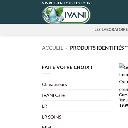
Passer
VIVRE BIEN TOUS LES JOURS
au
contenu
LES LABORATOIRE
ACCUEIL
/
PRODUITS IDENTIFIÉS 
FAITE VOTRE CHOIX !
+
Climatiseurs
COMP
Gumm
IVANI Care
Tonu
19.9
LR
LR SOINS
Mihi