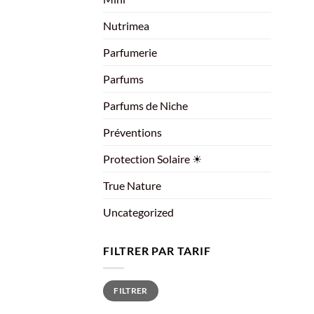
Nutrimea
Parfumerie
Parfums
Parfums de Niche
Préventions
Protection Solaire ☀
True Nature
Uncategorized
FILTRER PAR TARIF
Prix
Prix
FILTRER
min
max