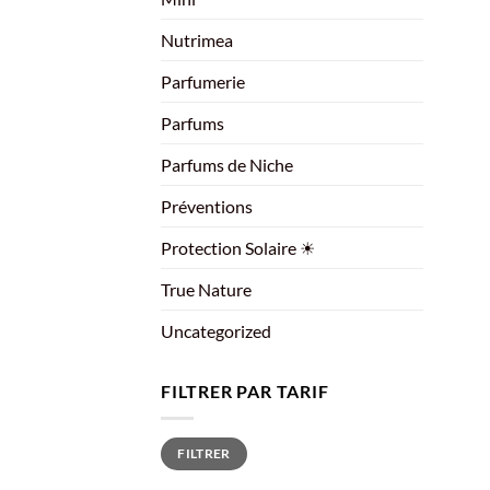
Nutrimea
Parfumerie
Parfums
Parfums de Niche
Préventions
Protection Solaire ☀
True Nature
Uncategorized
FILTRER PAR TARIF
Prix
Prix
FILTRER
min
max