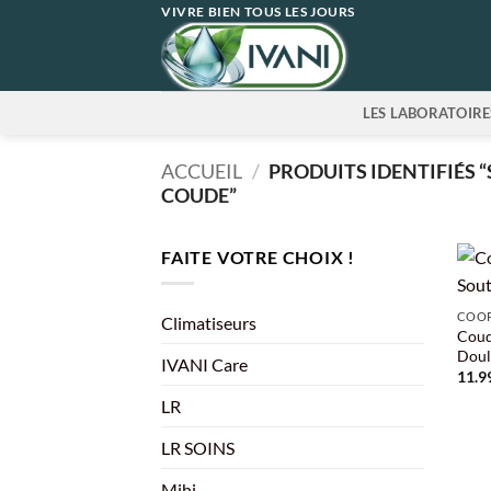
Passer
VIVRE BIEN TOUS LES JOURS
au
contenu
LES LABORATOIRE
ACCUEIL
/
PRODUITS IDENTIFIÉS 
COUDE”
FAITE VOTRE CHOIX !
+
COOP
Climatiseurs
Coud
Doul
IVANI Care
11.9
LR
LR SOINS
Mihi