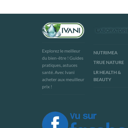
Explorez le meilleur
NUTRIMEA
du bien-être ! Guides
TRUE NATURE
pratiques, astuces
LR HEALTH &
santé. Avec Ivani
BEAUTY
acheter aux meuilleur
prix !