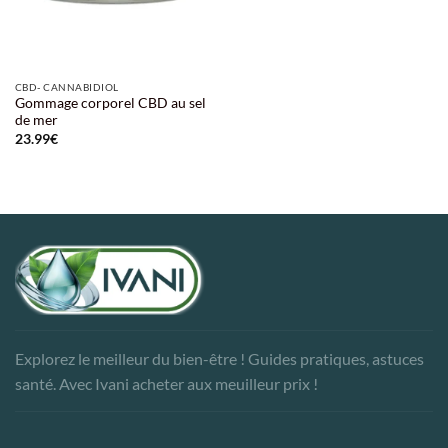
CBD- CANNABIDIOL
Gommage corporel CBD au sel
de mer
23.99
€
Explorez le meilleur du bien-être ! Guides pratiques, astuces
santé. Avec Ivani acheter aux meuilleur prix !