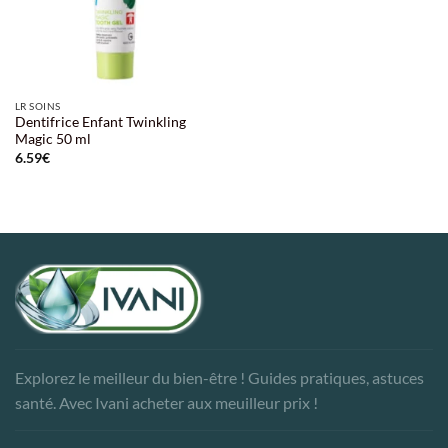
LR SOINS
Dentifrice Enfant Twinkling
Magic 50 ml
6.59
€
Explorez le meilleur du bien-être ! Guides pratiques, astuces
santé. Avec Ivani acheter aux meuilleur prix !