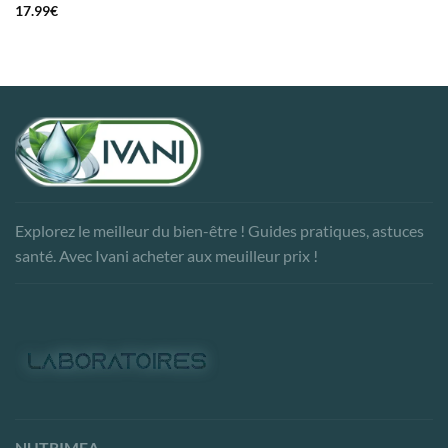
17.99
€
Explorez le meilleur du bien-être ! Guides pratiques, astuces
santé. Avec Ivani acheter aux meuilleur prix !
NUTRIMEA