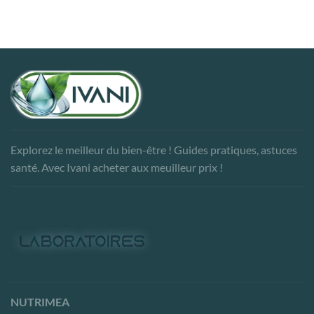
Explorez le meilleur du bien-être ! Guides pratiques, astuces
santé. Avec Ivani acheter aux meuilleur prix !
NUTRIMEA