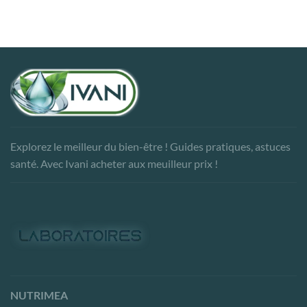
Explorez le meilleur du bien-être ! Guides pratiques, astuces
santé. Avec Ivani acheter aux meuilleur prix !
NUTRIMEA