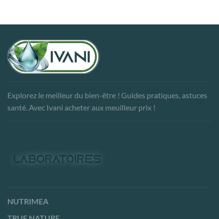
Explorez le meilleur du bien-être ! Guides pratiques, astuces
santé. Avec Ivani acheter aux meuilleur prix !
NUTRIMEA
TRUE NATURE