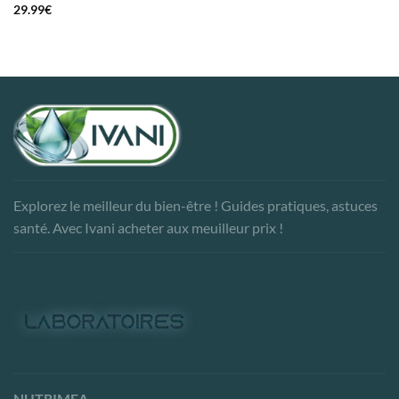
29.99
€
Explorez le meilleur du bien-être ! Guides pratiques, astuces
santé. Avec Ivani acheter aux meuilleur prix !
NUTRIMEA