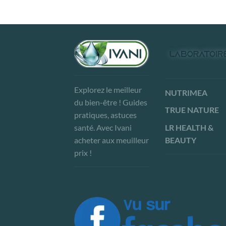
Explorez le meilleur
NUTRIMEA
du bien-être ! Guides
TRUE NATURE
pratiques, astuces
LR HEALTH &
santé. Avec Ivani
BEAUTY
acheter aux meuilleur
prix !