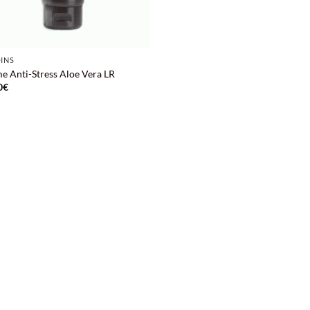
OINS
e Anti-Stress Aloe Vera LR
0
€