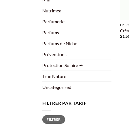
Nutrimea
+
Parfumerie
LR S
Crèm
Parfums
21.5
Parfums de Niche
Préventions
Protection Solaire ☀
True Nature
Uncategorized
FILTRER PAR TARIF
Prix
Prix
FILTRER
min
max