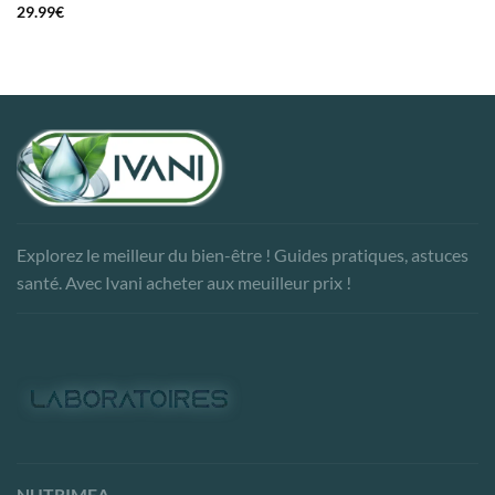
29.99
€
Explorez le meilleur du bien-être ! Guides pratiques, astuces
santé. Avec Ivani acheter aux meuilleur prix !
NUTRIMEA