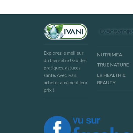
Explorez le meilleur
NUTRIMEA
du bien-être ! Guides
TRUE NATURE
pratiques, astuces
LR HEALTH &
santé. Avec Ivani
BEAUTY
acheter aux meuilleur
prix !