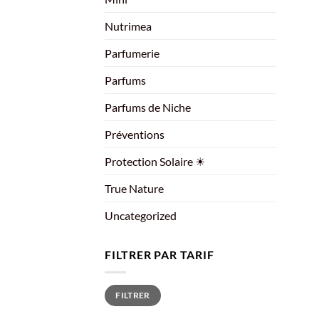
Nutrimea
Parfumerie
Parfums
Parfums de Niche
Préventions
Protection Solaire ☀
True Nature
Uncategorized
FILTRER PAR TARIF
Prix
Prix
FILTRER
min
max