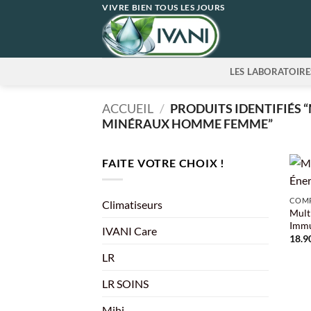
Passer
VIVRE BIEN TOUS LES JOURS
au
contenu
LES LABORATOIRE
ACCUEIL
/
PRODUITS IDENTIFIÉS 
MINÉRAUX HOMME FEMME”
FAITE VOTRE CHOIX !
+
COMP
Climatiseurs
Multi
Immu
IVANI Care
18.9
LR
LR SOINS
Mihi