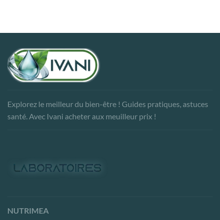
Explorez le meilleur du bien-être ! Guides pratiques, astuces
santé. Avec Ivani acheter aux meuilleur prix !
NUTRIMEA