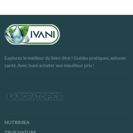
Explorez le meilleur du bien-être ! Guides pratiques, astuces
santé. Avec Ivani acheter aux meuilleur prix !
NUTRIMEA
TRUE NATURE