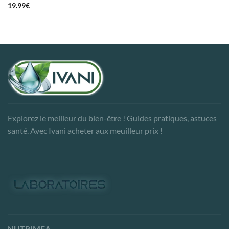
19.99
€
Explorez le meilleur du bien-être ! Guides pratiques, astuces
santé. Avec Ivani acheter aux meuilleur prix !
NUTRIMEA