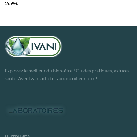
19.99
€
Explorez le meilleur du bien-être ! Guides pratiques, astuces
santé. Avec Ivani acheter aux meuilleur prix !
NUTRIMEA