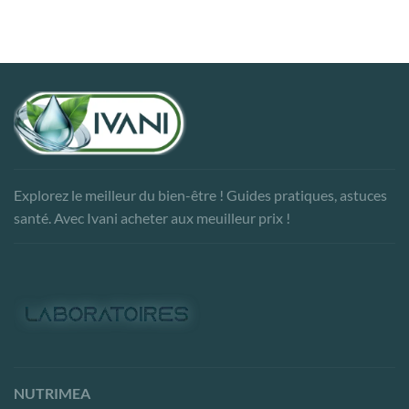
Explorez le meilleur du bien-être ! Guides pratiques, astuces
santé. Avec Ivani acheter aux meuilleur prix !
NUTRIMEA