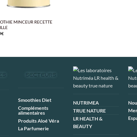
OTHIE MINCEUR RECETTE
ILLE
9
€
Smoothies Diet
NUTRIMEA
Nou
Compléments
Men
TRUE NATURE
alimentaires
Esp
LR HEALTH &
Produits Aloé Véra
BEAUTY
La Parfumerie