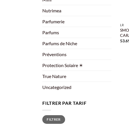
Nutrimea
+
Parfumerie
LR
SMO
Parfums
CAR
53.6
Parfums de Niche
Préventions
Protection Solaire ☀
True Nature
Uncategorized
FILTRER PAR TARIF
Prix
Prix
FILTRER
min
max