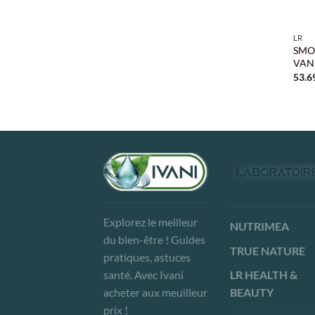
+
LR
SMO
VAN
53.6
Explorez le meilleur
NUTRIMEA
du bien-être ! Guides
TRUE NATURE
pratiques, astuces
LR HEALTH &
santé. Avec Ivani
BEAUTY
acheter aux meuilleur
prix !