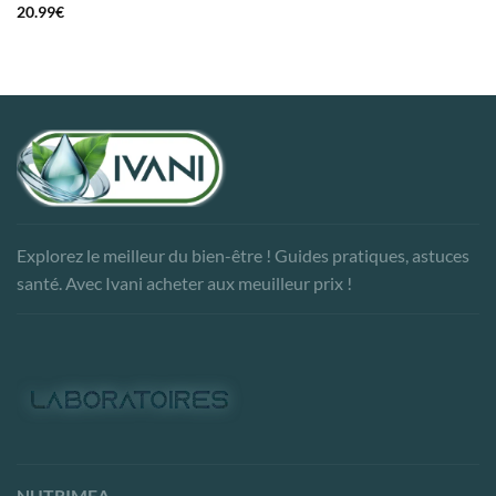
20.99
€
Explorez le meilleur du bien-être ! Guides pratiques, astuces
santé. Avec Ivani acheter aux meuilleur prix !
NUTRIMEA