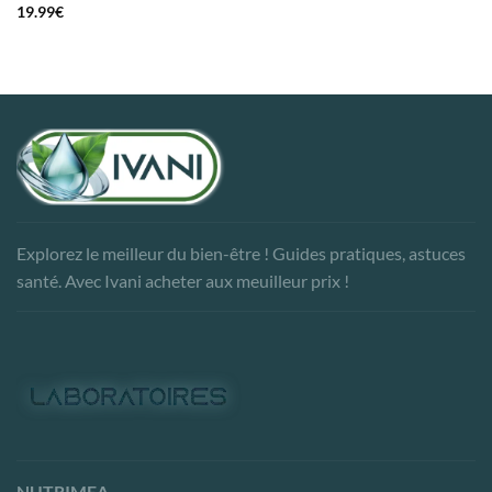
19.99
€
Explorez le meilleur du bien-être ! Guides pratiques, astuces
santé. Avec Ivani acheter aux meuilleur prix !
NUTRIMEA