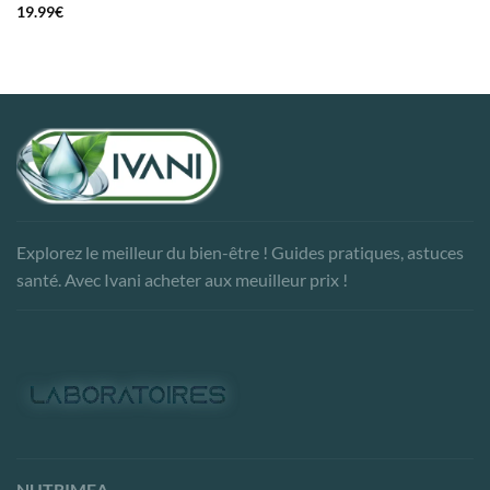
19.99
€
Explorez le meilleur du bien-être ! Guides pratiques, astuces
santé. Avec Ivani acheter aux meuilleur prix !
NUTRIMEA