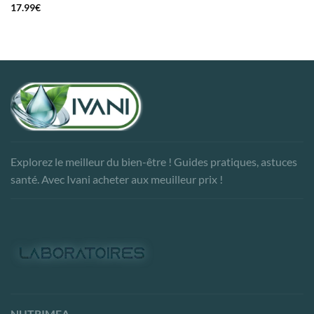
17.99
€
Explorez le meilleur du bien-être ! Guides pratiques, astuces
santé. Avec Ivani acheter aux meuilleur prix !
NUTRIMEA