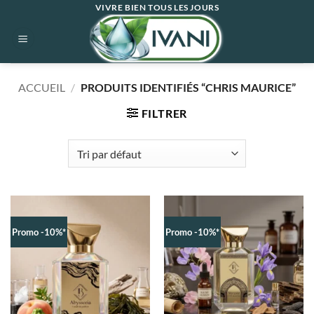
Passer
VIVRE BIEN TOUS LES JOURS
au
contenu
ACCUEIL
/
PRODUITS IDENTIFIÉS “CHRIS MAURICE”
FILTRER
Promo -10%*
Promo -10%*