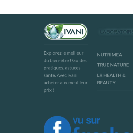
Explorez le meilleur
NUTRIMEA
du bien-être ! Guides
TRUE NATURE
pratiques, astuces
LR HEALTH &
santé. Avec Ivani
BEAUTY
acheter aux meuilleur
prix !