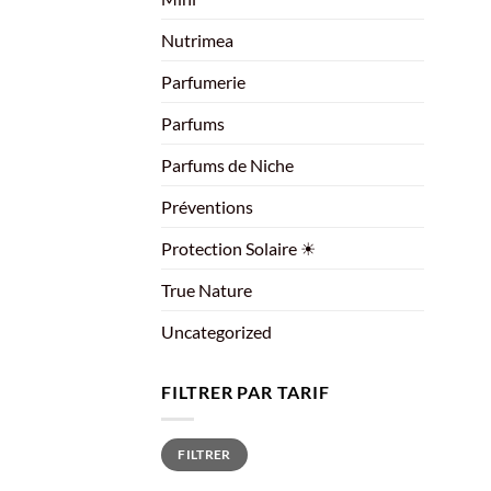
Nutrimea
Parfumerie
Parfums
Parfums de Niche
Préventions
Protection Solaire ☀
True Nature
Uncategorized
FILTRER PAR TARIF
Prix
Prix
FILTRER
min
max