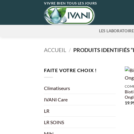
Passer
VIVRE BIEN TOUS LES JOURS
au
contenu
LES LABORATOIRE
ACCUEIL
/
PRODUITS IDENTIFIÉS 
FAITE VOTRE CHOIX !
+
COMP
Climatiseurs
Biot
Ongl
IVANI Care
19.9
LR
LR SOINS
Mihi