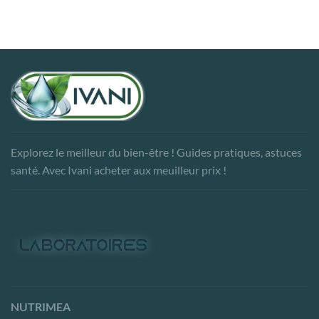
Explorez le meilleur du bien-être ! Guides pratiques, astuces
santé. Avec Ivani acheter aux meuilleur prix !
NUTRIMEA