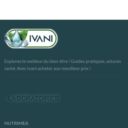
Explorez le meilleur du bien-être ! Guides pratiques, astuces
santé. Avec Ivani acheter aux meuilleur prix !
NUTRIMEA