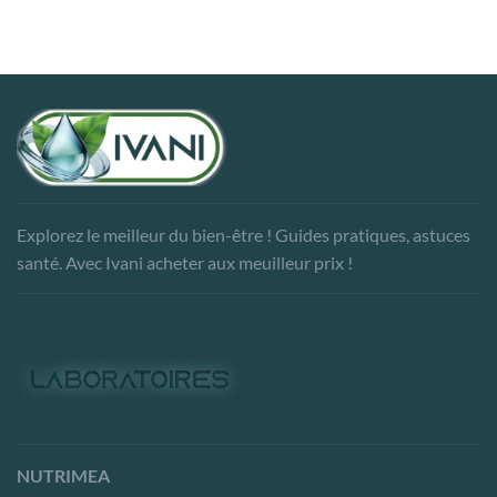
Explorez le meilleur du bien-être ! Guides pratiques, astuces
santé. Avec Ivani acheter aux meuilleur prix !
NUTRIMEA