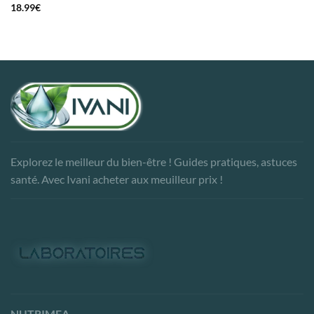
18.99
€
Explorez le meilleur du bien-être ! Guides pratiques, astuces
santé. Avec Ivani acheter aux meuilleur prix !
NUTRIMEA