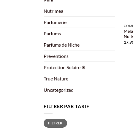
Nutrimea
+
Parfumerie
COMP
Méla
Parfums
Nuits
17.9
Parfums de Niche
Préventions
Protection Solaire ☀
True Nature
Uncategorized
FILTRER PAR TARIF
Prix
Prix
FILTRER
min
max