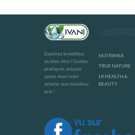
Explorez le meilleur
NUTRIMEA
du bien-être ! Guides
TRUE NATURE
pratiques, astuces
LR HEALTH &
santé. Avec Ivani
BEAUTY
acheter aux meuilleur
prix !