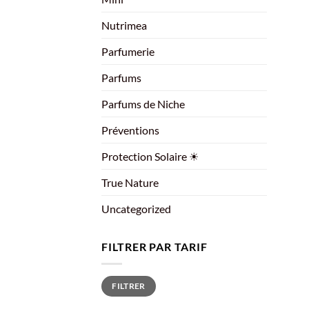
Nutrimea
Parfumerie
Parfums
Parfums de Niche
Préventions
Protection Solaire ☀
True Nature
Uncategorized
FILTRER PAR TARIF
Prix
Prix
FILTRER
min
max