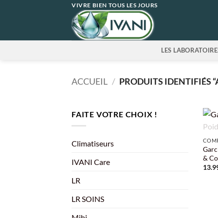
Passer
VIVRE BIEN TOUS LES JOURS
au
contenu
LES LABORATOIRE
ACCUEIL
/
PRODUITS IDENTIFIÉS 
FAITE VOTRE CHOIX !
+
COMP
Climatiseurs
Garc
& Co
IVANI Care
13.9
LR
LR SOINS
Mihi