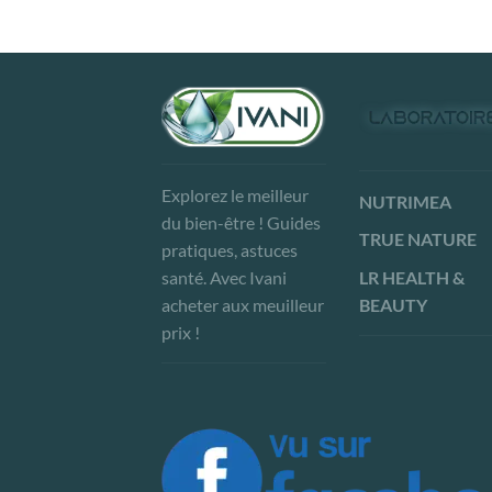
Explorez le meilleur
NUTRIMEA
du bien-être ! Guides
TRUE NATURE
pratiques, astuces
LR HEALTH &
santé. Avec Ivani
BEAUTY
acheter aux meuilleur
prix !