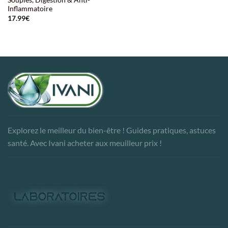
Souples, Digestion & Anti-
Inflammatoire
17.99
€
Explorez le meilleur du bien-être ! Guides pratiques, astuces
santé. Avec Ivani acheter aux meuilleur prix !