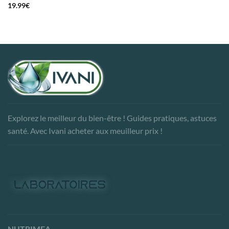
19.99
€
Explorez le meilleur du bien-être ! Guides pratiques, astuces
santé. Avec Ivani acheter aux meuilleur prix !
NUTRIMEA